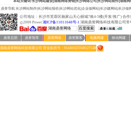
本站关键词:长沙网站建设|湖南网络营销|长沙网络公司|长沙网站制作|湖南网
鼎誉导航:
长沙网站制作
|
长沙网站报价
|
长沙网站优化
|
企业做网站
|
长沙建网站
|
长沙做
公司地址：长沙市芙蓉区杨家山天心丽城7栋4-5楼(开发/推广) 合作热线：07
2009 Power
湘ICP备11011648号-1
湖南鼎誉网络科技有限公司常
鼎誉总部
鼎誉智库
鼎誉网络
鼎誉聚客
电脑网建
移动网建
湖南鼎誉网络科技有限公司 营业执照号：91430102554912714B