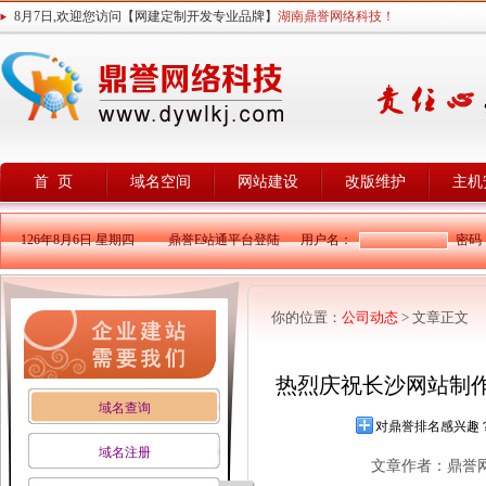
8月7日,欢迎您访问【网建定制开发专业品牌】
湖南鼎誉网络科技！
首 页
域名空间
网站建设
改版维护
主机
126年8月6日 星期四
鼎誉E站通平台登陆
用户名：
密码
你的位置：
公司动态
> 文章正文
热烈庆祝长沙网站制作
域名查询
对鼎誉排名感兴趣
域名注册
文章作者：鼎誉网科 