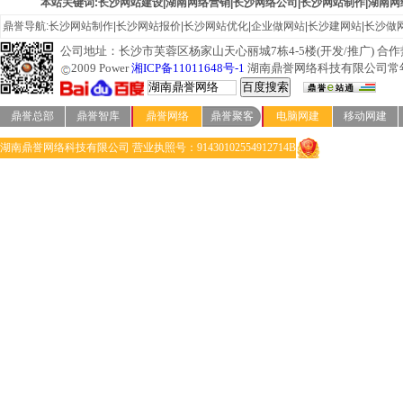
本站关键词:长沙网站建设|湖南网络营销|长沙网络公司|长沙网站制作|湖南网
鼎誉导航:
长沙网站制作
|
长沙网站报价
|
长沙网站优化
|
企业做网站
|
长沙建网站
|
长沙做
公司地址：长沙市芙蓉区杨家山天心丽城7栋4-5楼(开发/推广) 合作热线：07
2009 Power
湘ICP备11011648号-1
湖南鼎誉网络科技有限公司常
鼎誉总部
鼎誉智库
鼎誉网络
鼎誉聚客
电脑网建
移动网建
湖南鼎誉网络科技有限公司 营业执照号：91430102554912714B