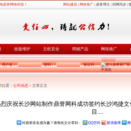
南鼎誉网络科技！
网站建设
|
网络推广
|
鼎誉博主
|
四网同步
|
设
改版维护
主机安全
周辅产品
网络推广
用户名：
密码：
验证码：
的位置：
公司动态
> 文章正文
热烈庆祝长沙网站制作鼎誉网科成功签约长沙鸿捷文
目....
对鼎誉排名感兴趣？请将此文分享到：
QQ空间
新浪微博
腾