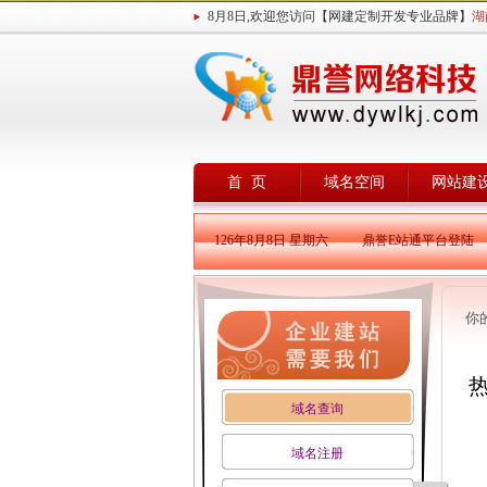
8月8日,欢迎您访问【网建定制开发专业品牌】
湖
首 页
域名空间
网站建
126年8月8日 星期六
鼎誉E站通平台登陆
你
域名查询
域名注册