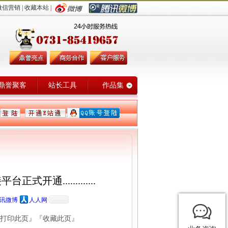
微信营销
|
收藏本站
|
鼎誉聚客
站长工具
作品集
.............
讯微博
人人网
打印此页
』『
收藏此页
』