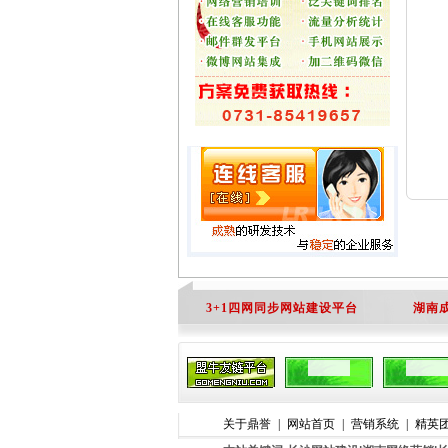
3+1四网同步网站建设平台
湖南
关于鼎誉
|
网站首页
|
营销系统
|
精英