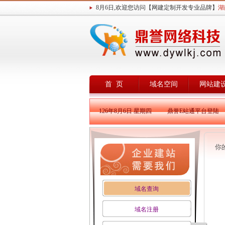
8月6日,欢迎您访问【网建定制开发专业品牌】
湖
首 页
域名空间
网站建
126年8月6日 星期四
鼎誉E站通平台登陆
你
域名查询
域名注册