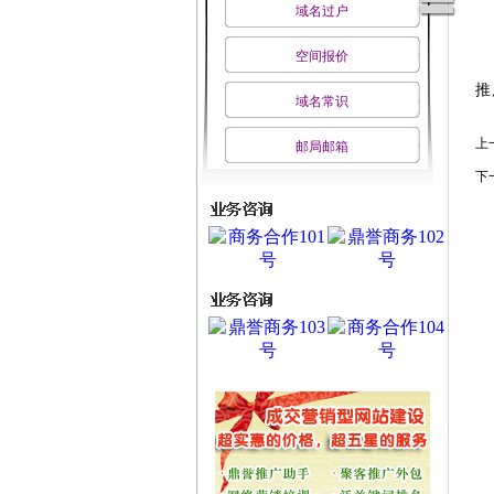
域名过户
空间报价
推
域名常识
上
邮局邮箱
下