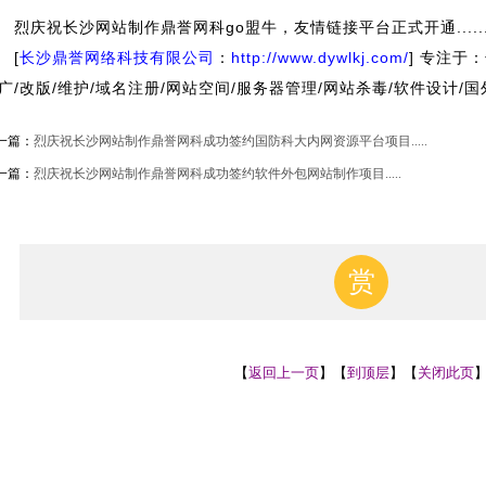
烈庆祝长沙网站制作鼎誉网科go盟牛，友情链接平台正式开通.........
[
长沙鼎誉网络科技有限公司
：
http://www.dywlkj.com/
] 专注于
广/改版/维护/域名注册/网站空间/服务器管理/网站杀毒/软件设计/国
一篇：
烈庆祝长沙网站制作鼎誉网科成功签约国防科大内网资源平台项目.....
一篇：
烈庆祝长沙网站制作鼎誉网科成功签约软件外包网站制作项目.....
赏
【
返回上一页
】【
到顶层
】【
关闭此页