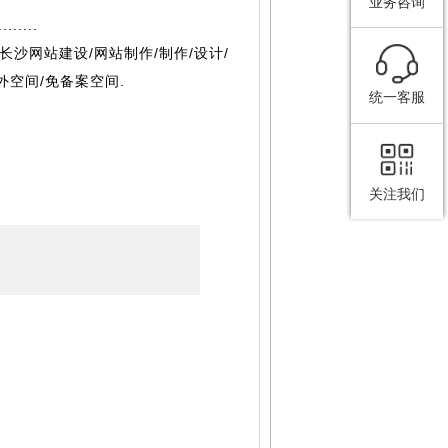
业务咨询
....
：长沙网站建设/网站制作/制作/设计/
外空间/免备案空间.
统一客服
关注我们
】